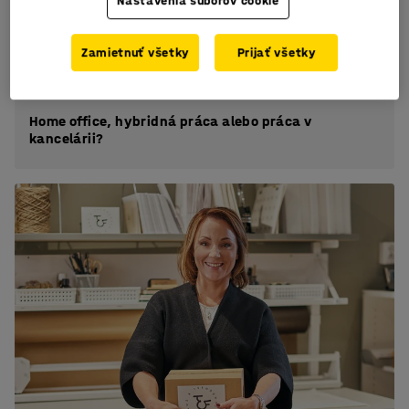
Nastavenia súborov cookie
Zamietnuť všetky
Prijať všetky
Home office, hybridná práca alebo práca v
kancelárii?