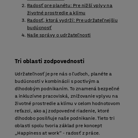
Radosť pre planétu: Pre nižší vplyv na
životné prostredie a klímu
Radosť, ktorá vydrží: Pre udržateľnejšiu
budúcnosť
Naše správy o udržateľnosti
Tri oblasti zodpovednosti
Udržateľnosť je pre nás o ľuďoch, planéte a
budúcnosti v kombinácii s poctivým a
dlhodobým podnikaním. To znamená bezpečné
a inkluzívne pracoviská, znižovanie vplyvu na
životné prostredie a klímu v celom hodnotovom
reťazci, ako aj zodpovedné riadenie, ktoré
dlhodobo posilňuje naše podnikanie. Tieto tri
oblasti spolu tvoria základ pre koncept
„Happiness at work“ - radosť z práce.