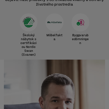
životného prostredia
Školský
Möbelfakt
Byggvarub
nábytok s
a
edömninge
certifikáci
n
ou Nordic
Swan
(Svanen)