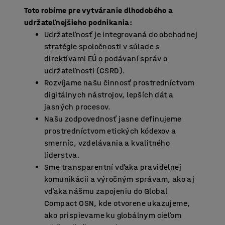
Toto robíme pre vytváranie dlhodobého a
udržateľnejšieho podnikania:
Udržateľnosť je integrovaná do obchodnej
stratégie spoločnosti v súlade s
direktívami EÚ o podávaní správ o
udržateľnosti (CSRD).
Rozvíjame našu činnosť prostredníctvom
digitálnych nástrojov, lepších dát a
jasných procesov.
Našu zodpovednosť jasne definujeme
prostredníctvom etických kódexov a
smerníc, vzdelávania a kvalitného
líderstva.
Sme transparentní vďaka pravidelnej
komunikácii a výročným správam, ako aj
vďaka nášmu zapojeniu do Global
Compact OSN, kde otvorene ukazujeme,
ako prispievame ku globálnym cieľom