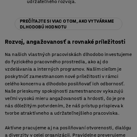
udržateľného rozvoja.
PREČÍTAJTE SI VIAC O TOM, AKO VYTVÁRAME
DLHODOBÚ HODNOTU
Rozvoj, angažovanosť a rovnaké príležitosti
Na našich vlastných pracoviskách dlhodobo investujeme
do fyzického pracovného prostredia, ako aj do
vzdelávania a interných programov. Naším cieľom je
poskytnúť zamestnancom nové príležitosti v rámci
celého koncernu a dlhodobo posilňovať ich odbornosť.
Naše prieskumy spokojnosti zamestnancov vykazujú
veľmi vysokú mieru angažovanosti a hrdosti, čo je pre
nás dôležitým potvrdením, že náš prístup prispieva k
tvorbe atraktívneho a udržateľnejšieho pracoviska.
Aktívne pracujeme aj na posilňovaní otvorenosti, dialógu
a diverzity v celej organizácii. Pravidelne preverujeme