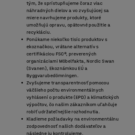
tým, že sprístupňujeme čoraz viac
náhradných dielov a vo zvyšujúcej sa
miere navrhujeme produkty, ktoré
umožňujú opravu, opätovné použitie a
recykláciu.
Ponúkame niekoľko tisíc produktov s
ekoznačkou, vrátane alternatív s
certifikáciou FSC®, preverených
organizáciami Möbelfakta, Nordic Swan
(Svanen), Ekoznámkou EÚ a
Byggvarubedömningen.
Zvyšujeme transparentnosť pomocou
väčšieho počtu environmentálnych
vyhlásení o produkte (EPD) a klimatických
výpočtov, čo našim zákazníkom uľahčuje
robiť udržateľnejšie rozhodnutia.
Kladieme požiadavky na environmentálnu
zodpovednosť našich dodávateľov a
následne ju kontrolujeme.