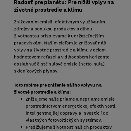
Radosť pre planétu: Pre nižší vplyv na
životné prostredie a klímu
Znižovaním emisií, efektívnym využívaním
zdrojov a ponukou produktov s dlhou
životnosťou prispievame k udržateľnejším
pracoviskám. Naším cieľom je znižovať náš
vplyv na životné prostredie a klímu v celom
hodnotovom reťazci a v dlhodobom horizonte
dosiahnuť čisté nulové emisie (netto-nula)
skleníkových plynov.
Toto robíme pre zníženie nášho vplyvu na
životné prostredie a klímu:
Znižujeme naše priame a nepriame emisie
prostredníctvom energetickej efektívnosti,
inteligentnejšej dopravy a investícií do
vlastných fotovoltických systémov.
Predlžujeme životnosť našich produktov