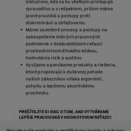
inkluzívne, kde sa ku všetkým pristupuje
spravodlivo a s rešpektom, pričom máme
jasné pravidlá a postupy proti
diskriminácii a obťažovaniu.
Máme zavedené procesy a postupy na
zabezpečenie dobrých pracovných
podmienok v dodávateľskom reťazci
prostredníctvom Etického kódexu,
hodnotenia rizík a auditov.
Vyvíjame a ponúkame produkty a riešenia,
ktoré prispievajú k duševnej pohode
našich zákazníkov vďaka ergonómii,
pohybu a lepšiemu akustickému
prostrediu.
PREČÍTAJTE SI VIAC O TOM, AKO VYTVÁRAME
LEPŠIE PRACOVISKÁ V HODNOTOVOM REŤAZCI
Objavte naše produkty s certifikáciou kvality a ochrany