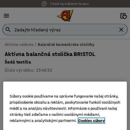
14 dní na vrátenie tovaru
Aktívne sedenie
Balančné kancelárske stoličky
Aktívna balančná stolička BRISTOL
Šedá textília
Číslo výrobku
:
234632
Súbory cookie používame na správne fungovanie našej stránky,
prispôsobenie obsahu a reklám, poskytovanie funkcií sociálnych
médií a na analýzu návštevnosti. Informácie o používaní našej
stránky tiež zdieľame s našimi sociálnymi médiami,
reklamnými a analytickými partnermi.
Cookies súbory