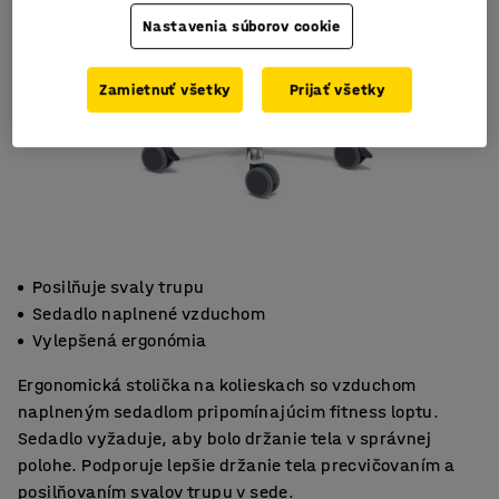
Nastavenia súborov cookie
Zamietnuť všetky
Prijať všetky
Posilňuje svaly trupu
Sedadlo naplnené vzduchom
Vylepšená ergonómia
Ergonomická stolička na kolieskach so vzduchom
naplneným sedadlom pripomínajúcim fitness loptu.
Sedadlo vyžaduje, aby bolo držanie tela v správnej
polohe. Podporuje lepšie držanie tela precvičovaním a
posilňovaním svalov trupu v sede.