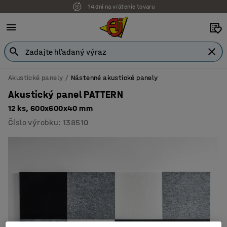
14 dní na vrátenie tovaru
Akustické panely
Nástenné akustické panely
Akustický panel PATTERN
12 ks, 600x600x40 mm
Číslo výrobku
:
138510