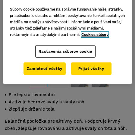
Súbory cookie používame na správne fungovanie našej stránky,
prispôsobenie obsahu a reklám, poskytovanie funkcií sociálnych
médií a na analýzu návštevnosti. Informácie o používaní našej
stránky tiež zdieľame s našimi sociálnymi médiami,
reklamnými a analytickými partnermi.
Cookies súbory
Nastavenia súborov cookie
Zamietnuť všetky
Prijať všetky
Pre lepšiu rovnováhu
Aktivuje bedrové svaly a svaly nôh
Zlepšuje držanie tela
Balančná podložka pre aktívny deň. Podporuje krvný
obeh, zlepšuje rovnováhu a aktivuje svaly chrbta a nôh.