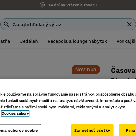
14 dní na vrátenie tovaru
Šatňa
Jedáleň
Recepcia a lounge nábytok
Vonkajši
Novinka
Časova
3 ks v b
Číslo výro
kie používame na správne fungovanie našej stránky, prispôsobenie obsahu 
ie funkcií sociálnych médií a na analýzu návštevnosti. Informácie o použív
Vytvára š
ež zdieľame s našimi sociálnymi médiami, reklamnými a analytickými
Jasne uk
Cookies súbory
Dá sa na
229,- €
nia súborov cookie
Zamietnuť všetky
Prij