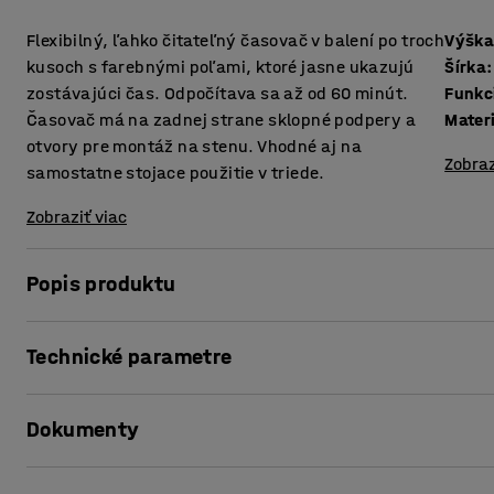
Flexibilný, ľahko čitateľný časovač v balení po troch
Výšk
kusoch s farebnými poľami, ktoré jasne ukazujú
Šírka
:
zostávajúci čas. Odpočítava sa až od 60 minút.
Funkc
Časovač má na zadnej strane sklopné podpery a
Mater
otvory pre montáž na stenu. Vhodné aj na
Zobraz
samostatne stojace použitie v triede.
Zobraziť viac
Popis produktu
Používajte tieto časovače v triede! Časovač je ideálny n
Technické parametre
vyučovacej hodiny alebo na zobrazenie zostávajúceho č
Výška
:
190
mm
Hodiny majú farebné pole, ktoré sa postupne zmenšuje a 
Dokumenty
Šírka
:
190
mm
možné nastaviť ručne až na 60 minút a po vypršaní fareb
Funkcia
:
S magnetickým povrchom
stlmiť stlačením tlačidla.
Materiál
:
Plast
Vytlačiť produktový list