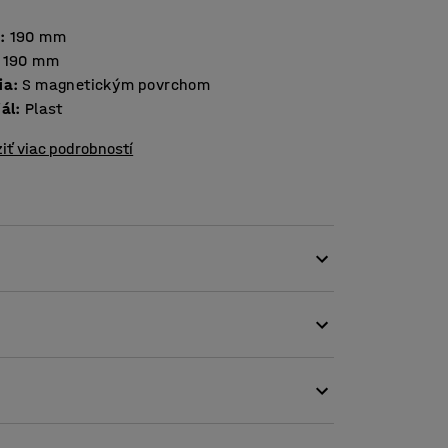
a
:
190
mm
190
mm
ia
:
S magnetickým povrchom
iál
:
Plast
iť viac podrobností
a načasovanie krátkych úsekov počas
asu počas skúšky – veľmi poučným spôsobom.
jasne ukazuje, koľko času zostáva Časovač je
ného poľa pípne. Zvukový signál je možné