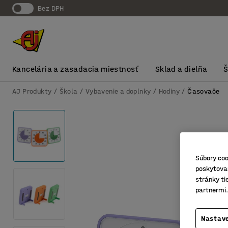
Bez DPH
Kancelária a zasadacia miestnosť
Sklad a dielňa
AJ Produkty
Škola
Vybavenie a doplnky
Hodiny
Časovače
Súbory coo
poskytovan
stránky ti
partnermi.
Nastave