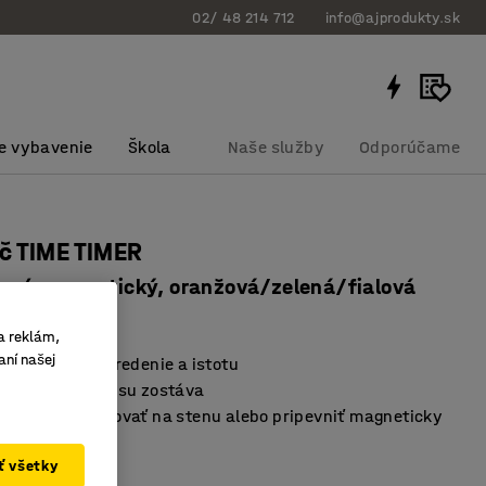
02/ 48 214 712
info@ajprodukty.sk
e vybavenie
Škola
Naše služby
Odporúčame
č TIME TIMER
alení, magnetický, oranžová/zelená/fialová
bku
:
14619
a reklám,
aní našej
truktúru, sústredenie a istotu
azuje, koľko času zostáva
staviť, namontovať na stenu alebo pripevniť magneticky
ať všetky