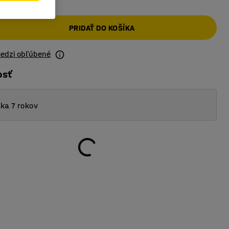
PRIDAŤ DO KOŠÍKA
medzi obľúbené
osť
ka 7 rokov