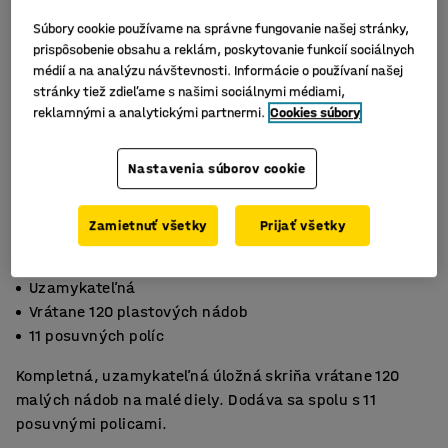
Súbory cookie používame na správne fungovanie našej stránky,
prispôsobenie obsahu a reklám, poskytovanie funkcií sociálnych
médií a na analýzu návštevnosti. Informácie o používaní našej
stránky tiež zdieľame s našimi sociálnymi médiami,
reklamnými a analytickými partnermi.
Cookies súbory
Nastavenia súborov cookie
Zamietnuť všetky
Prijať všetky
Uzamykateľná
Vrátane 120 plastových nádob
11 posuvných políc
Kompletná, uzamykateľná úložná skriňa vrátane 120
malých nádob na malé diely. Dodáva sa spolu s 11
posuvnými policami.