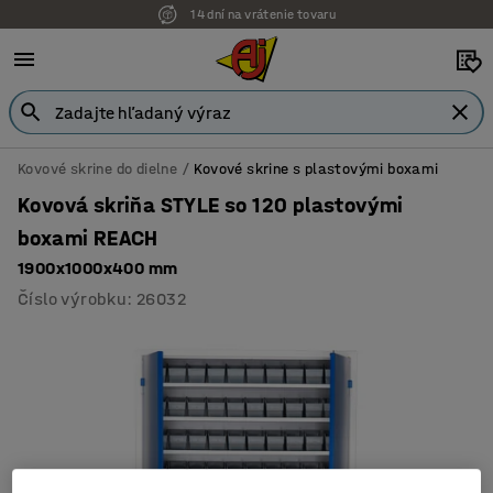
14 dní na vrátenie tovaru
Kovové skrine do dielne
Kovové skrine s plastovými boxami
Kovová skriňa STYLE so 120 plastovými
boxami REACH
1900x1000x400 mm
Číslo výrobku
:
26032