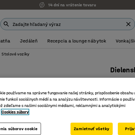
14 dní na vrátenie tovaru
Šatňa
Jedáleň
Recepcia a lounge nábytok
Vonkajši
Stolové vozíky
Dielens
800x600 
Číslo výro
kie používame na správne fungovanie našej stránky, prispôsobenie obsahu 
ie funkcií sociálnych médií a na analýzu návštevnosti. Informácie o použív
Celozvár
ež zdieľame s našimi sociálnymi médiami, reklamnými a analytickými
Mobilná 
Cookies súbory
Dokonalé
255,- €
nia súborov cookie
Zamietnuť všetky
Prij