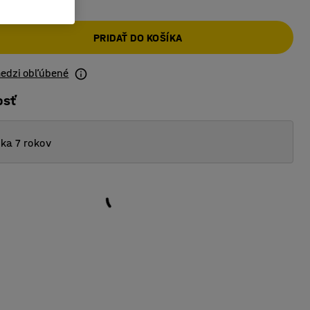
PRIDAŤ DO KOŠÍKA
medzi obľúbené
osť
ka 7 rokov