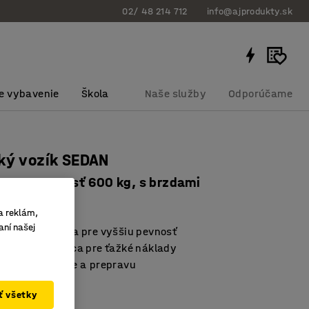
02/ 48 214 712
info@ajprodukty.sk
e vybavenie
Škola
Naše služby
Odporúčame
ký vozík SEDAN
mm, nosnosť 600 kg, s brzdami
bku
:
30113
a reklám,
aní našej
aná konštrukcia pre vyššiu pevnosť
pracovná stanica pre ťažké náklady
 na skladovanie a prepravu
ať všetky