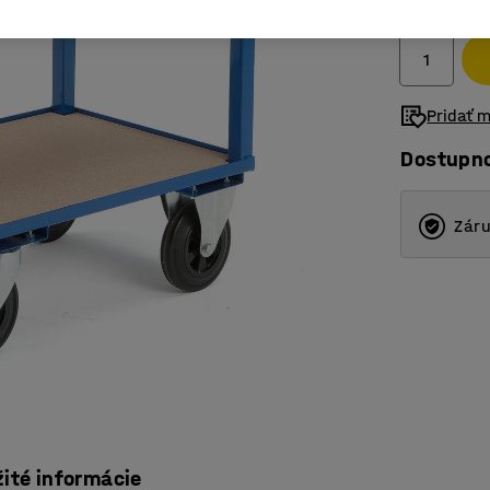
Bez DPH
Pridať 
Dostupn
Záru
žité informácie