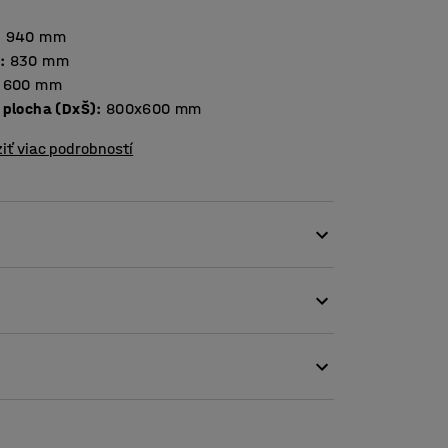
:
940
mm
a
:
830
mm
600
mm
 plocha (DxŠ)
:
800x600
mm
iť viac podrobností
a, ťažkých dielov a iných predmetov
 na používanie ako mobilná pracovná stanica,
ných oceľových rúrok. Horná polica je
ovým laminátovým povrchom. Spodná polica je