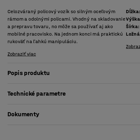
Celozváraný policový vozík so silným oceľovým
Dĺžka
rámom a odolnými policami. Vhodný na skladovanie
Výšk
a prepravu tovaru, no môže sa používať aj ako
Šírka
:
mobilné pracovisko. Na jednom konci má praktickú
Ložná
rukoväť na ľahkú manipuláciu.
Zobraz
Zobraziť viac
Popis produktu
Pevný vozík na skladovanie a prepravu náradia, vybaveni
Technické parametre
napríklad v skladoch, dielňach a továrňach. Praktický aj
ktorú môžete podľa potreby presúvať.
Dĺžka
:
940
mm
Dokumenty
Výška
:
830
mm
Pevný rám je vyrobený z plne zváraných, práškovo lakova
Šírka
:
600
mm
vyrobená z drevotriesky s hrúbkou 40 mm s odolným buk
Ložná plocha (DxŠ)
:
800x600
mm
Vytlačiť produktový list
vyrobená z drevotriesky s hrúbkou 22 mm.
Priemer kolies
:
200
mm