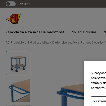
Bez DPH
Kancelária a zasadacia miestnosť
Sklad a dielňa
AJ Produkty
Sklad a dielňa
Dielenské vozíky
Policové vozíky
Súbory coo
poskytovan
stránky ti
partnermi.
Nastave