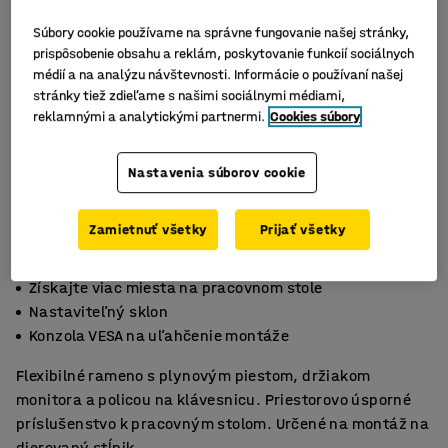
Súbory cookie používame na správne fungovanie našej stránky,
prispôsobenie obsahu a reklám, poskytovanie funkcií sociálnych
médií a na analýzu návštevnosti. Informácie o používaní našej
stránky tiež zdieľame s našimi sociálnymi médiami,
reklamnými a analytickými partnermi.
Cookies súbory
Nastavenia súborov cookie
Zamietnuť všetky
Prijať všetky
Získajte viac miesta na pracovnom stole
Nastaviteľný sklon
Konzola VESA na uľahčenie montáže
Flexibilné rameno s plynovým piestom, držiakom
monitora a policou na klávesnicu. Priestorovo úsporné
príslušenstvo k pracovným stolom. Určené na montáž na
dierovaný stĺpik.