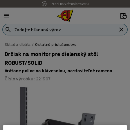
14 dní na vrátenie tovaru
Sklad a dielňa
Ostatné príslušenstvo
Držiak na monitor pre dielenský stôl
ROBUST/SOLID
Vrátane police na klávesnicu, nastaviteľné rameno
Číslo výrobku
:
221507