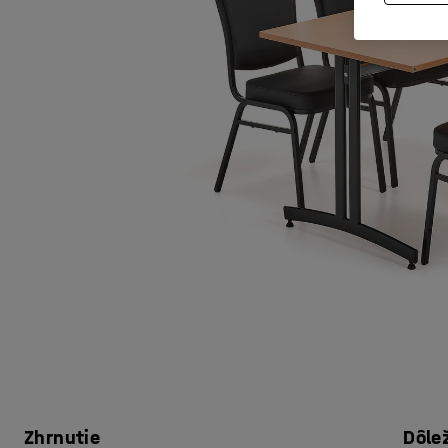
Zhrnutie
Dôle