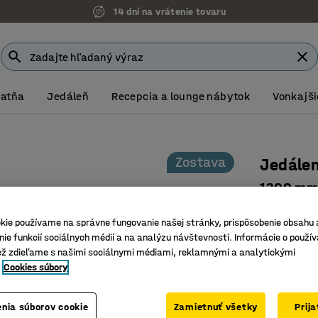
14 dní na vrátenie tovaru
Šatňa
Jedáleň
Recepcia a lounge nábytok
Vonkajši
Zostava
Jedále
1200 mm 
Číslo výro
kie používame na správne fungovanie našej stránky, prispôsobenie obsahu 
Stôl s od
ie funkcií sociálnych médií a na analýzu návštevnosti. Informácie o použív
ež zdieľame s našimi sociálnymi médiami, reklamnými a analytickými
Klasické,
Cookies súbory
Stohovani
319,- €
nia súborov cookie
Zamietnuť všetky
Prij