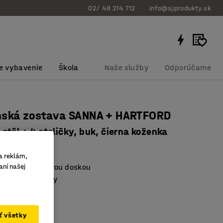
02/ 48 214 712
info@ajprodukty.sk
e vybavenie
Škola
Naše služby
Odporúčame
nská zostava SANNA + HARTFORD
stôl + 4 stoličky, buk, čierna koženka
bku
:
104152
a reklám,
olnou laminátovou doskou
aní našej
 štýlové stoličky
e stoličiek
ať všetky