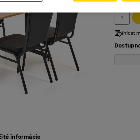
Bez DPH
Pridať 
Dostupn
žité informácie