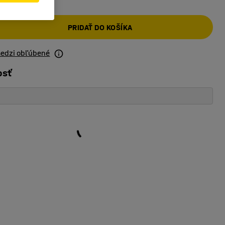
PRIDAŤ DO KOŠÍKA
medzi obľúbené
osť