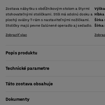
Zostava nábytku s obdĺžnikovým stolom a štyrmi
Výška
stohovateľnými stoličkami. Stôl má odolnú dosku a
Hĺbka
plochý oválny T-rám s nastaviteľnými nožičkami.
Šírka
Stoličky majú pevne čalúnené operadlo aj sedadlo.
Šírka
:
Zobraziť viac
Zobraz
Popis produktu
Praktická, malá súprava nábytku do jedální a kaviarní. Sú
Technické parametre
stretnutia. Stôl a stoličky majú odolné povrchy, ktoré v
prostredí.
Výška sedáku
:
465
mm
Táto zostava obsahuje
Hĺbka sedáku
:
400
mm
Stôl je odolný a veľmi stabilný. Obdĺžniková laminátová dos
Šírka sedáku
:
400
mm
náročnejšie podmienky používania. Nastaviteľné nožičky z
Šírka
:
440
mm
podlahách. Rám je v spodnej časti zaoblený, čo uľahčuje č
Dokumenty
Celková výška
:
935
mm