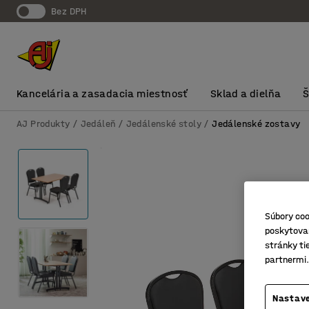
Bez DPH
Kancelária a zasadacia miestnosť
Sklad a dielňa
AJ Produkty
Jedáleň
Jedálenské stoly
Jedálenské zostavy
Súbory coo
poskytovan
stránky ti
partnermi.
Nastave