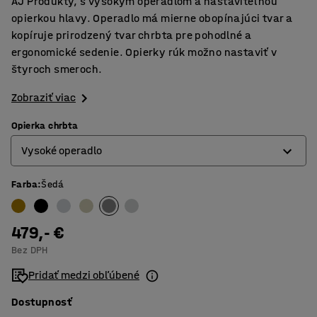
AJ Produkty, s vysokým operadlom a nastaviteľnou
opierkou hlavy. Operadlo má mierne obopínajúci tvar a
kopíruje prirodzený tvar chrbta pre pohodlné a
ergonomické sedenie. Opierky rúk možno nastaviť v
štyroch smeroch.
Zobraziť viac
Opierka chrbta
Vysoké operadlo
Farba
:
Šedá
Nízke operadlo
Vysoké operadlo
479,- €
Bez DPH
Pridať medzi obľúbené
Dostupnosť