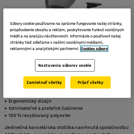
Súbory cookie používame na správne fungovanie našej stránky,
prispôsobenie obsahu a reklám, poskytovanie funkcií sociálnych
médií a na analýzu návštevnosti. Informácie o používaní našej
stránky tiež zdieľame s našimi sociálnymi médiami,
reklamnými a analytickými partnermi.
Cookies súbory
Nastavenia súborov cookie
Zamietnuť všetky
Prijať všetky
Ergonomický dizajn
Odnímateľné a prateľné čalúnenie
100 % recyklovaný polyester
Jedinečná kancelárska stolička navrhnutá spoločnosťou