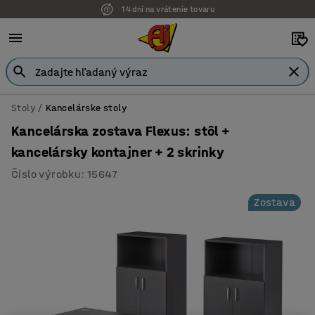
14 dní na vrátenie tovaru
Možnosť platby na faktúru
Stoly
Kancelárske stoly
Kancelárska zostava Flexus: stôl +
kancelársky kontajner + 2 skrinky
Číslo výrobku
:
15647
Zostava