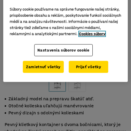
Súbory cookie používame na správne fungovanie našej stránky,
prispôsobenie obsahu a reklám, poskytovanie funkcií sociálnych
médií a na analýzu návštevnosti. Informácie o používaní našej
stránky tiež zdieľame s našimi sociálnymi médiami,
reklamnými a analytickými partnermi.
Cookies súbory
Nastavenia súborov cookie
Zamietnuť všetky
Prijať všetky
Základný model na prepravu škatúľ atď.
Otočné kolieska uľahčujú manévrovanie
Pevný dizajn s odolnými kolieskami
Pevný klietkový kontajner s dvoma bočnicami, ktorý je