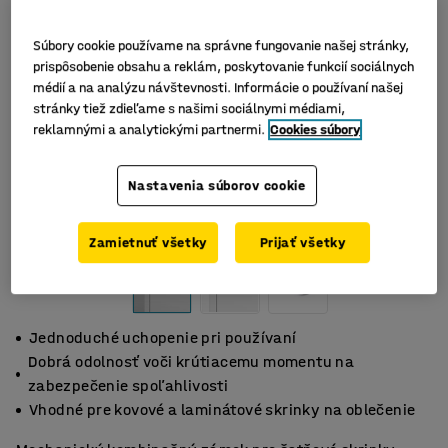
Súbory cookie používame na správne fungovanie našej stránky,
prispôsobenie obsahu a reklám, poskytovanie funkcií sociálnych
médií a na analýzu návštevnosti. Informácie o používaní našej
stránky tiež zdieľame s našimi sociálnymi médiami,
reklamnými a analytickými partnermi.
Cookies súbory
Nastavenia súborov cookie
Zamietnuť všetky
Prijať všetky
Jednoduché uchopenie pri používaní
Dobrá odolnosť voči krútiacemu momentu na
zabezpečenie spoľahlivosti
Vhodné pre kovové a laminátové skrinky na oblečenie