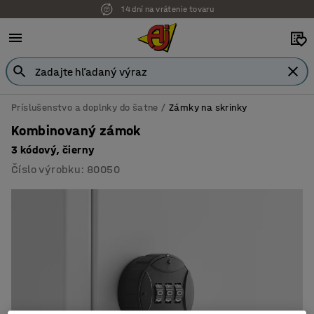
14 dní na vrátenie tovaru
Možnosť platby na faktúru
Príslušenstvo a doplnky do šatne
Zámky na skrinky
Kombinovaný zámok
3 kódový, čierny
Číslo výrobku
:
80050