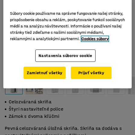
Súbory cookie používame na správne fungovanie našej stránky,
prispôsobenie obsahu a reklám, poskytovanie funkcií sociálnych
médií a na analýzu návštevnosti. Informácie o používaní našej
stránky tiež zdieľame s našimi sociálnymi médiami,
reklamnými a analytickými partnermi.
Cookies súbory
Nastavenia súborov cookie
Zamietnuť všetky
Prijať všetky
Celozváraná skriňa
Štyri nastaviteľné police
Zámok s dvoma kľúčmi
Pevná celozváraná úložná skriňa. Skriňa sa dodáva s