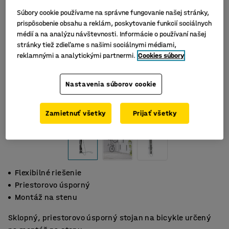
Súbory cookie používame na správne fungovanie našej stránky,
prispôsobenie obsahu a reklám, poskytovanie funkcií sociálnych
médií a na analýzu návštevnosti. Informácie o používaní našej
stránky tiež zdieľame s našimi sociálnymi médiami,
reklamnými a analytickými partnermi.
Cookies súbory
Nastavenia súborov cookie
Zamietnuť všetky
Prijať všetky
Flexibilné riešenie
Priestorovo úsporný
Montáž na stenu
Sklopný, priestorovo úsporný stojan na bicykle určený