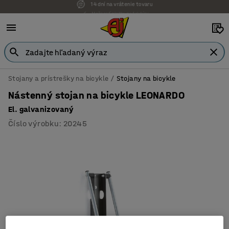
Možnosť platby na faktúru
Stojany a prístrešky na bicykle
Stojany na bicykle
Nástenný stojan na bicykle LEONARDO
El. galvanizovaný
Číslo výrobku
:
20245