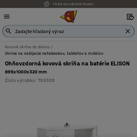
14 dní na vrátenie tovaru
Možnosť platby na faktúru
Kovové skrine do dielne
Skrine na nabíjanie notebookov, tabletov a mobilov
Ohňovzdorná kovová skriňa na batérie ELISON
895x1000x320 mm
Číslo výrobku
:
755303