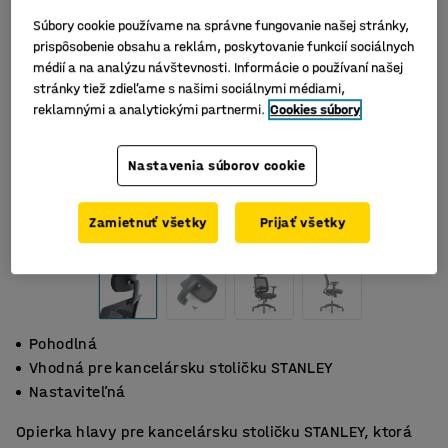
Súbory cookie používame na správne fungovanie našej stránky,
prispôsobenie obsahu a reklám, poskytovanie funkcií sociálnych
médií a na analýzu návštevnosti. Informácie o používaní našej
stránky tiež zdieľame s našimi sociálnymi médiami,
reklamnými a analytickými partnermi.
Cookies súbory
Nastavenia súborov cookie
Zamietnuť všetky
Prijať všetky
Pohodlná
Vhodná pre kancelársku stoličku STANLEY
Nastaviteľná
Opierka hlavy pre kancelársku stoličku STANLEY, ktorá