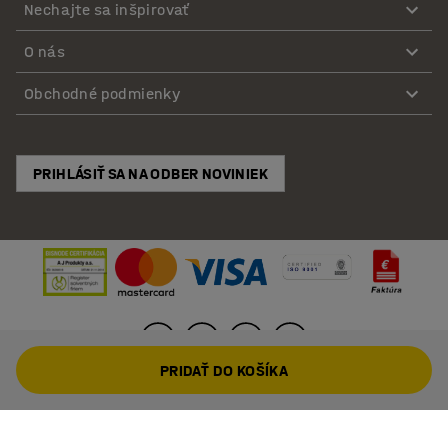
Nechajte sa inšpirovať
O nás
Obchodné podmienky
PRIHLÁSIŤ SA NA ODBER NOVINIEK
PRIDAŤ DO KOŠÍKA