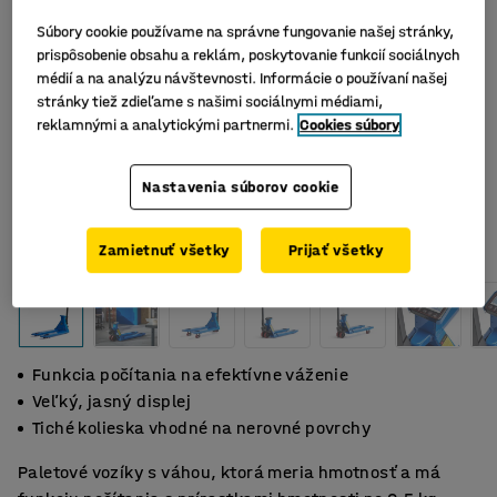
Súbory cookie používame na správne fungovanie našej stránky,
prispôsobenie obsahu a reklám, poskytovanie funkcií sociálnych
médií a na analýzu návštevnosti. Informácie o používaní našej
stránky tiež zdieľame s našimi sociálnymi médiami,
reklamnými a analytickými partnermi.
Cookies súbory
Nastavenia súborov cookie
Zamietnuť všetky
Prijať všetky
Funkcia počítania na efektívne váženie
Veľký, jasný displej
Tiché kolieska vhodné na nerovné povrchy
Paletové vozíky s váhou, ktorá meria hmotnosť a má