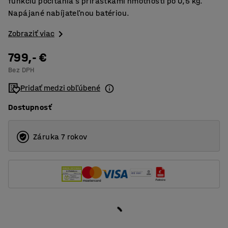
funkciu počítania s prírastkami hmotnosti po 0,5 kg.
Napájané nabíjateľnou batériou.
Zobraziť viac
799,- €
Bez DPH
Pridať medzi obľúbené
Dostupnosť
Záruka 7 rokov