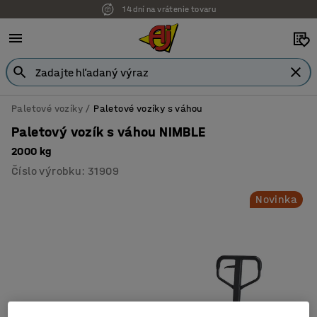
14 dní na vrátenie tovaru
Možnosť platby na faktúru
Paletové vozíky
Paletové vozíky s váhou
Paletový vozík s váhou NIMBLE
2000 kg
Číslo výrobku
:
31909
Novinka