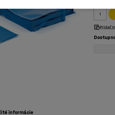
Bez DPH
Pridať 
Dostupn
žité informácie