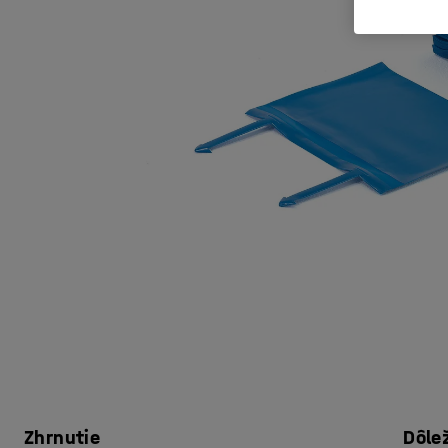
Zhrnutie
Dôle