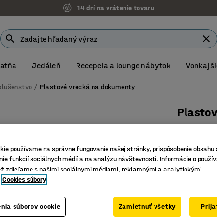
14 dní na vrátenie tovaru
Šatňa
Jedáleň
Recepcia a lounge nábytok
Vonkajši
íslušenstvo
Plastové vrecká na dokumenty
Plasto
A4, 100 
Číslo výro
kie používame na správne fungovanie našej stránky, prispôsobenie obsahu 
ie funkcií sociálnych médií a na analýzu návštevnosti. Informácie o použív
Tvrdený 
ež zdieľame s našimi sociálnymi médiami, reklamnými a analytickými
Pružné
Cookies súbory
Na štítky
285,- €
nia súborov cookie
Zamietnuť všetky
Prij