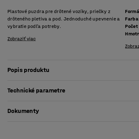
Plastové puzdra pre drôtené vozíky, priečky z
Formá
drôteného pletiva a pod. Jednoduché upevnenie a
Farba
vybratie podľa potreby.
Hmot
Zobraziť viac
Zobraz
Popis produktu
Plastové puzdra pre použitie na drôtené vozíky , priečky 
Technické parametre
dočasné tak aj trvalé použitie. Dajú sa ľahko zavesiť a pr
Plastové puzdra sú vyrobené z tmavo modrého tvrdeného 
Formátu
:
A4
Dokumenty
Farba
:
Modrá
Počet počet ks v balení
:
100
Hmotnosť
:
6
kg
Vytlačiť produktový list