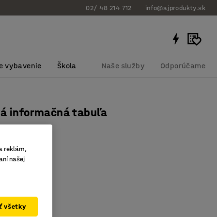
02/ 48 214 712
info@ajprodukty.sk
e vybavenie
Škola
Naše služby
Odporúčame
vá informačná tabuľa
ks
bku
:
258121
a reklám,
aní našej
plast
ať všetky
(2,85 €/ks)