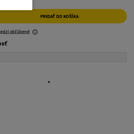
PRIDAŤ DO KOŠÍKA
medzi obľúbené
osť