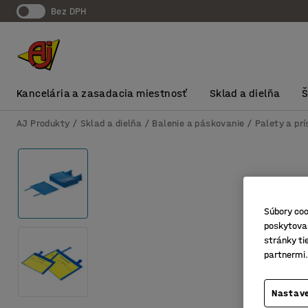
Bez DPH
Kancelária a zasadacia miestnosť
Sklad a dielňa
AJ Produkty
Sklad a dielňa
Balenie a páskovanie
Palety a pr
Súbory coo
poskytovan
stránky ti
partnermi.
Nastave