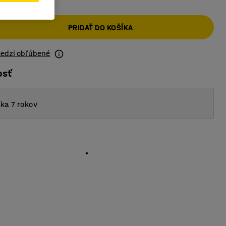
PRIDAŤ DO KOŠÍKA
medzi obľúbené
osť
ka 7 rokov