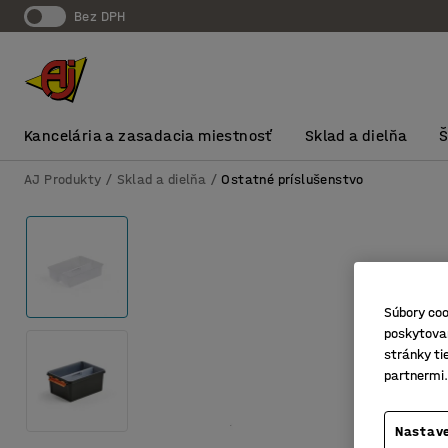
Bez DPH
Kancelária a zasadacia miestnosť
Sklad a dielňa
AJ Produkty
Sklad a dielňa
Ostatné príslušenstvo
Súbory coo
poskytovan
stránky ti
partnermi.
Nastave