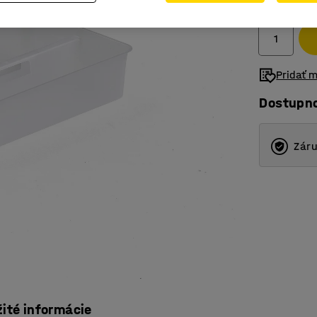
Bez DPH
Pridať 
Dostupn
Záru
žité informácie