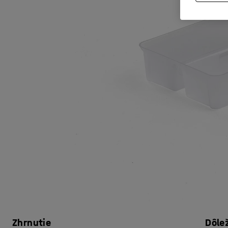
Zhrnutie
Dôle