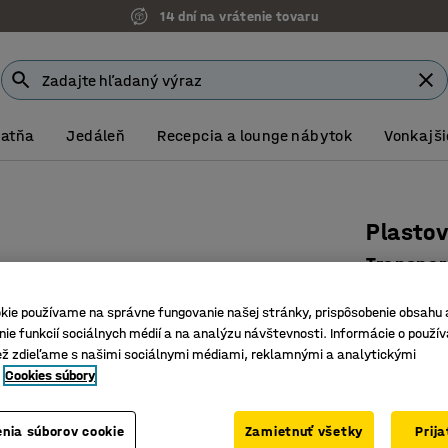
14 dní na vrátenie tovaru
Šatňa
Jedáleň
Recepcia a lounge nábytok
Vonkajši
Plastov
Transpa
Číslo výro
kie používame na správne fungovanie našej stránky, prispôsobenie obsahu 
ie funkcií sociálnych médií a na analýzu návštevnosti. Informácie o použív
Na sklad
ež zdieľame s našimi sociálnymi médiami, reklamnými a analytickými
Poskytuj
Cookies súbory
S rukovä
4,80 €
nia súborov cookie
Zamietnuť všetky
Prij