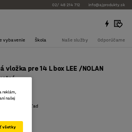
02/ 48 214 712
info@ajprodukty.sk
e vybavenie
Škola
Naše služby
Odporúčame
á vložka pre 14 L box LEE /NOLAN
rentná
bku
:
26719
a reklám,
aní našej
ovanie
e výborný prehľad
ťami
ať všetky