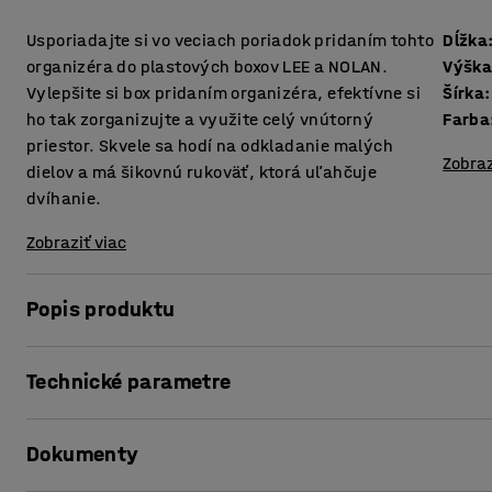
Usporiadajte si vo veciach poriadok pridaním tohto
Dĺžka
organizéra do plastových boxov LEE a NOLAN.
Výšk
Vylepšite si box pridaním organizéra, efektívne si
Šírka
:
ho tak zorganizujte a využite celý vnútorný
Farba
priestor. Skvele sa hodí na odkladanie malých
Zobraz
dielov a má šikovnú rukoväť, ktorá uľahčuje
dvíhanie.
Zobraziť viac
Popis produktu
Pridajte si organizér do plastového boxu a využite tak prie
Technické parametre
Úložný box rozdeľuje na menšie priehradky a v tých môžete
Dĺžka
:
370
mm
ktoré potrebujete mať pri práci poruke. Predstavuje ideál
Dokumenty
Výška
:
90
mm
skladovať niekoľko rôznych typov dielov v jednom boxe be
Šírka
:
290
mm
triedenie položiek v úložnom boxe a poskytuje výborný pre