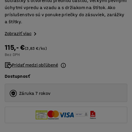
súčiastky s otvorenou prednou časťou, veľkými pevnými
úchytmi vpredu a vzadu a s držiakom na štítok. Ako
príslušenstvo sú v ponuke priečky do zásuviek, zarážky
a štítky.
Zobraziť viac
115,- €
(3,83 €/ks)
Bez DPH
Pridať medzi obľúbené
Dostupnosť
Záruka 7 rokov