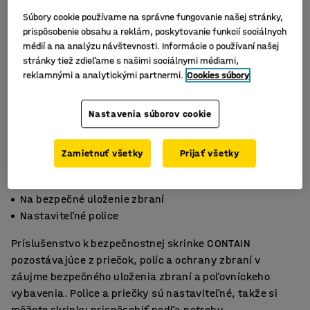
Súbory cookie používame na správne fungovanie našej stránky,
prispôsobenie obsahu a reklám, poskytovanie funkcií sociálnych
médií a na analýzu návštevnosti. Informácie o používaní našej
stránky tiež zdieľame s našimi sociálnymi médiami,
reklamnými a analytickými partnermi.
Cookies súbory
Nastavenia súborov cookie
Zamietnuť všetky
Prijať všetky
Priečka s ochranou zbraní
Na bezpečné uloženie zbraní
Nastaviteľné police
Príslušenstvo k bezpečnostnej skrinke CONTAIN
pozostávajúce z priečok, políc a ochrany zbraní v
záujme bezpečného uloženia zbraní a poľovníckeho
vybavenia. Police a priečky sú nastaviteľné, takže si
môžete skrinku prispôsobiť podľa potreby.