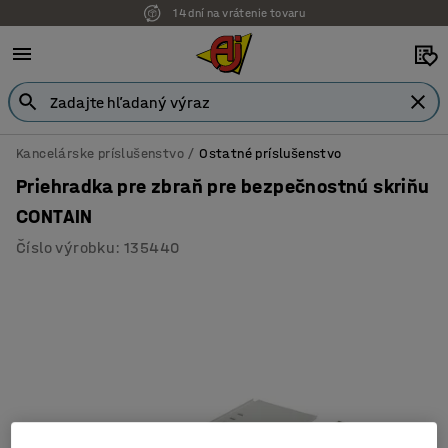
14 dní na vrátenie tovaru
Kancelárske príslušenstvo
Ostatné príslušenstvo
Priehradka pre zbraň pre bezpečnostnú skriňu
CONTAIN
Číslo výrobku
:
135440