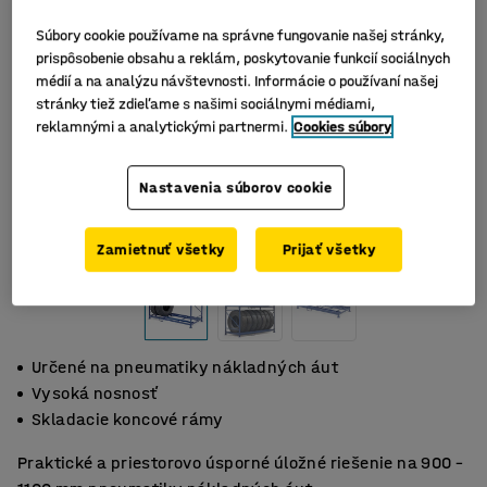
Súbory cookie používame na správne fungovanie našej stránky,
prispôsobenie obsahu a reklám, poskytovanie funkcií sociálnych
médií a na analýzu návštevnosti. Informácie o používaní našej
stránky tiež zdieľame s našimi sociálnymi médiami,
reklamnými a analytickými partnermi.
Cookies súbory
Nastavenia súborov cookie
Zamietnuť všetky
Prijať všetky
Určené na pneumatiky nákladných áut
Vysoká nosnosť
Skladacie koncové rámy
Praktické a priestorovo úsporné úložné riešenie na 900 –