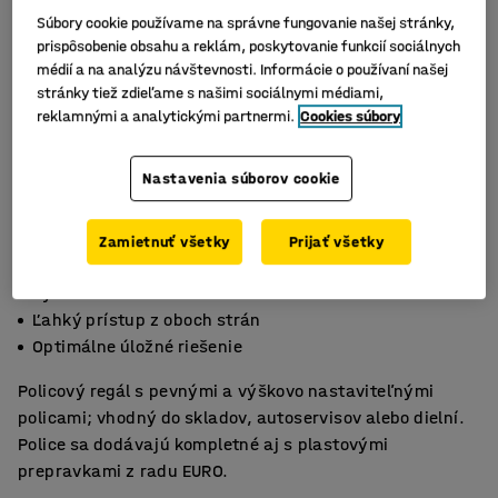
Súbory cookie používame na správne fungovanie našej stránky,
prispôsobenie obsahu a reklám, poskytovanie funkcií sociálnych
médií a na analýzu návštevnosti. Informácie o používaní našej
stránky tiež zdieľame s našimi sociálnymi médiami,
reklamnými a analytickými partnermi.
Cookies súbory
Nastavenia súborov cookie
Zamietnuť všetky
Prijať všetky
Systematické skladovanie
Ľahký prístup z oboch strán
Optimálne úložné riešenie
Policový regál s pevnými a výškovo nastaviteľnými
policami; vhodný do skladov, autoservisov alebo dielní.
Police sa dodávajú kompletné aj s plastovými
prepravkami z radu EURO.