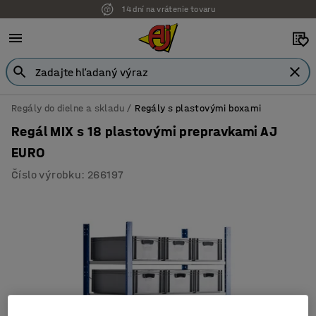
14 dní na vrátenie tovaru
Regály do dielne a skladu
Regály s plastovými boxami
Regál MIX s 18 plastovými prepravkami AJ
EURO
Číslo výrobku
:
266197