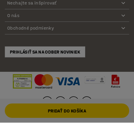
Nechajte sa inšpirovať
O nás
Obchodné podmienky
PRIHLÁSIŤ SA NA ODBER NOVINIEK
PRIDAŤ DO KOŠÍKA