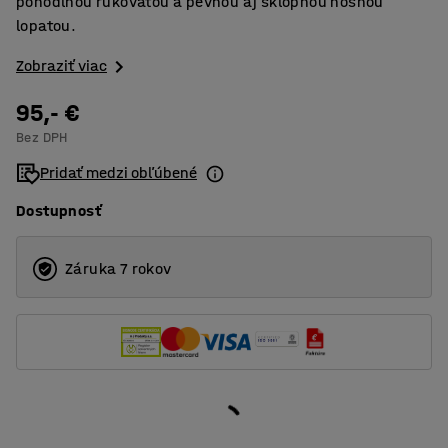
pohodlnou rukoväťou a pevnou aj sklopnou nosnou
lopatou.
Zobraziť viac
95,- €
Bez DPH
Pridať medzi obľúbené
Dostupnosť
Záruka 7 rokov