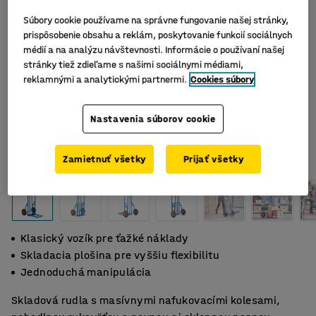
Súbory cookie používame na správne fungovanie našej stránky,
prispôsobenie obsahu a reklám, poskytovanie funkcií sociálnych
médií a na analýzu návštevnosti. Informácie o používaní našej
stránky tiež zdieľame s našimi sociálnymi médiami,
reklamnými a analytickými partnermi.
Cookies súbory
Nastavenia súborov cookie
Zamietnuť všetky
Prijať všetky
Klasický vozík pre ťažké náklady
Skladacia plošina pre vyššiu flexibilitu
Jednoduchá manipulácia
Skladová rudla s masívnymi nafukovacími kolesami,