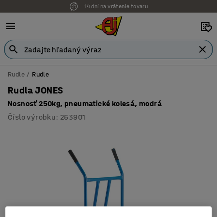
14 dní na vrátenie tovaru
Možnosť platby na faktúru
Rudle
Rudle
Rudla JONES
Nosnosť 250kg, pneumatické kolesá, modrá
Číslo výrobku
:
253901