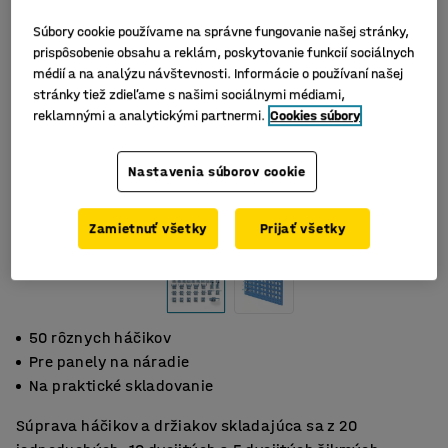
Súbory cookie používame na správne fungovanie našej stránky,
prispôsobenie obsahu a reklám, poskytovanie funkcií sociálnych
médií a na analýzu návštevnosti. Informácie o používaní našej
stránky tiež zdieľame s našimi sociálnymi médiami,
reklamnými a analytickými partnermi.
Cookies súbory
Nastavenia súborov cookie
Zamietnuť všetky
Prijať všetky
50 rôznych háčikov
Pre panely na náradie
Na praktické skladovanie
Súprava háčikov a držiakov skladajúca sa z 20