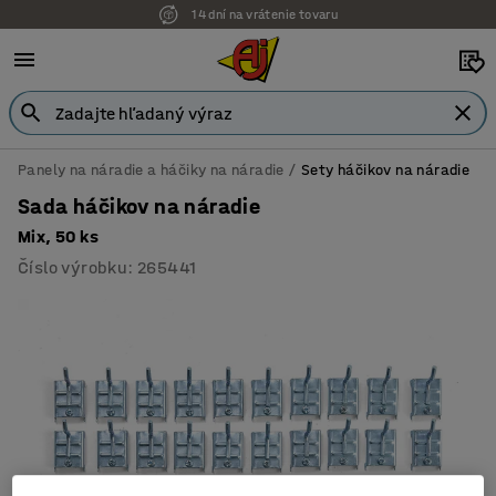
14 dní na vrátenie tovaru
Panely na náradie a háčiky na náradie
Sety háčikov na náradie
Sada háčikov na náradie
Mix, 50 ks
Číslo výrobku
:
265441