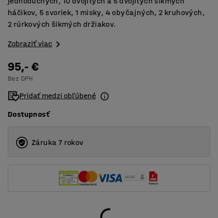
jednoduchých, 10 dvojitých a 5 dvojitých šikmých
háčikov, 5 svoriek, 1 misky, 4 obyčajných, 2 kruhových,
2 rúrkových šikmých držiakov.
Zobraziť viac
95,- €
Bez DPH
Pridať medzi obľúbené
Dostupnosť
Záruka 7 rokov