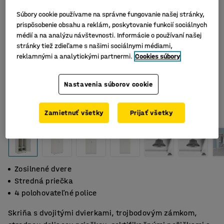
Súbory cookie používame na správne fungovanie našej stránky,
prispôsobenie obsahu a reklám, poskytovanie funkcií sociálnych
médií a na analýzu návštevnosti. Informácie o používaní našej
stránky tiež zdieľame s našimi sociálnymi médiami,
reklamnými a analytickými partnermi.
Cookies súbory
Nastavenia súborov cookie
Zamietnuť všetky
Prijať všetky
Zosilnené dvere
Stredná priečka
4 polohovateľné police
Skriňa s dvojitými dvierkami, trojbodovým zámkom,