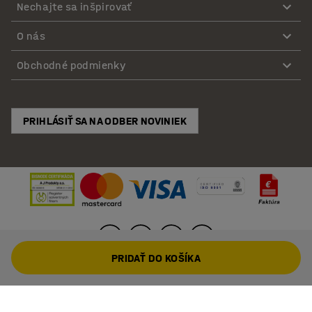
Nechajte sa inšpirovať
O nás
Obchodné podmienky
PRIHLÁSIŤ SA NA ODBER NOVINIEK
PRIDAŤ DO KOŠÍKA