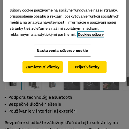
Súbory cookie používame na správne fungovanie našej stránky,
prispôsobenie obsahu a reklám, poskytovanie funkcií sociálnych
médií a na analýzu návštevnosti. Informácie o používaní našej
stránky tiež zdieľame s našimi sociálnymi médiami,
reklamnými a analytickými partnermi.
Cookies súbory
Nastavenia súborov cookie
Zamietnuť všetky
Prijať všetky
Podpora technológie Bluetooth
Bezpečné úložné riešenie
Používanie v interiéri aj exteriéri
Bezpečne si odložte záložný kľúč do tejto schránky na