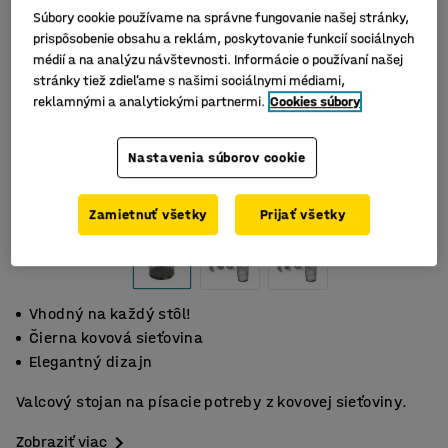
Súbory cookie používame na správne fungovanie našej stránky,
prispôsobenie obsahu a reklám, poskytovanie funkcií sociálnych
médií a na analýzu návštevnosti. Informácie o používaní našej
stránky tiež zdieľame s našimi sociálnymi médiami,
reklamnými a analytickými partnermi.
Cookies súbory
Nastavenia súborov cookie
Zamietnuť všetky
Prijať všetky
Vhodný na každý stôl!
Čierna kovová sieťovina
Elegantný dizajn
Valcový stojan na písacie potreby z kovovej sieťoviny.
Zobraziť viac