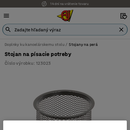
14 dní na vrátenie tovaru
Doplnky ku kancelárskemu stolu
Stojany na perá
Stojan na písacie potreby
Číslo výrobku
:
123023