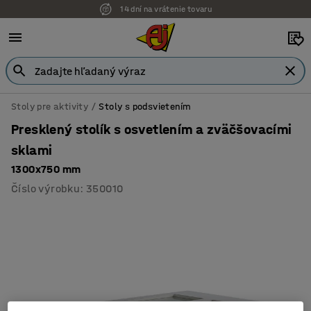
14 dní na vrátenie tovaru
Stoly pre aktivity
Stoly s podsvietením
Presklený stolík s osvetlením a zväčšovacími
sklami
1300x750 mm
Číslo výrobku
:
350010