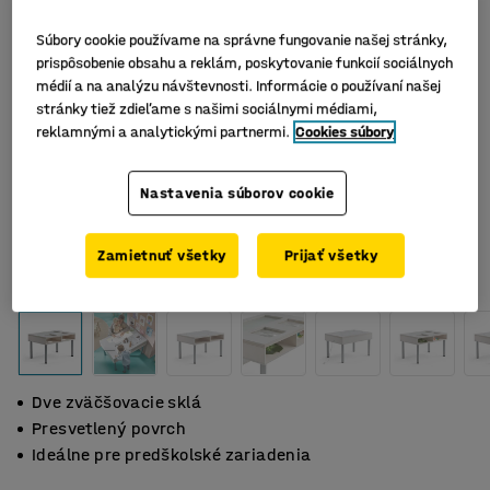
Súbory cookie používame na správne fungovanie našej stránky,
prispôsobenie obsahu a reklám, poskytovanie funkcií sociálnych
médií a na analýzu návštevnosti. Informácie o používaní našej
stránky tiež zdieľame s našimi sociálnymi médiami,
reklamnými a analytickými partnermi.
Cookies súbory
Nastavenia súborov cookie
Zamietnuť všetky
Prijať všetky
Dve zväčšovacie sklá
Presvetlený povrch
Ideálne pre predškolské zariadenia