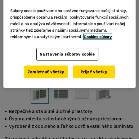
Súbory cookie používame na správne fungovanie našej stránky,
prispôsobenie obsahu a reklám, poskytovanie funkcií sociálnych
médií a na analýzu návštevnosti. Informácie o používaní našej
stránky tiež zdieľame s našimi sociálnymi médiami,
reklamnými a analytickými partnermi.
Cookies súbory
Nastavenia súborov cookie
Zamietnuť všetky
Prijať všetky
Bezpečné a stabilné úložné priestory
Úspora miesta s dostatočným úložným priestorom
Vyrobené z odolného a ľahko udržiavateľného laminátu
Zásuvková jednotka pre študentov na praktické uloženie