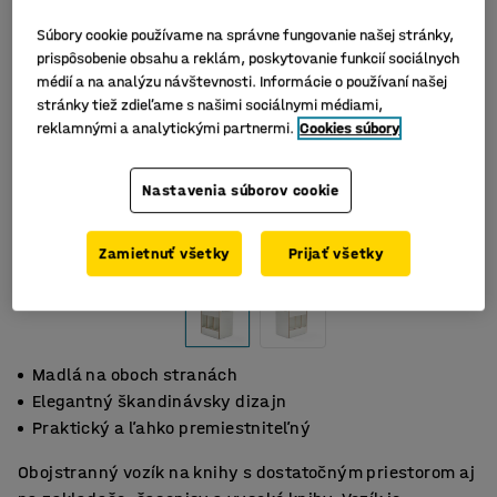
Súbory cookie používame na správne fungovanie našej stránky,
prispôsobenie obsahu a reklám, poskytovanie funkcií sociálnych
médií a na analýzu návštevnosti. Informácie o používaní našej
stránky tiež zdieľame s našimi sociálnymi médiami,
reklamnými a analytickými partnermi.
Cookies súbory
Nastavenia súborov cookie
Zamietnuť všetky
Prijať všetky
Madlá na oboch stranách
Elegantný škandinávsky dizajn
Praktický a ľahko premiestniteľný
Obojstranný vozík na knihy s dostatočným priestorom aj