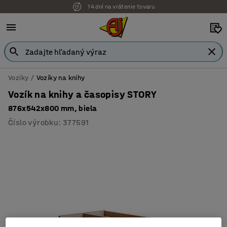
14 dní na vrátenie tovaru
Vozíky
Vozíky na knihy
Vozík na knihy a časopisy STORY
876x542x800 mm, biela
Číslo výrobku
:
377591