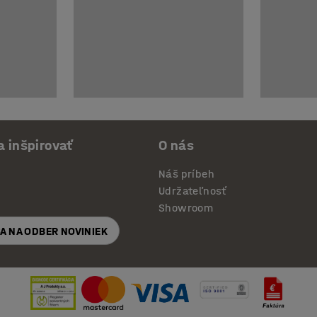
a inšpirovať
O nás
Náš príbeh
Udržateľnosť
Showroom
SA NA ODBER NOVINIEK