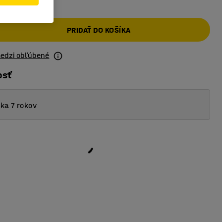
PRIDAŤ DO KOŠÍKA
medzi obľúbené
osť
ka 7 rokov