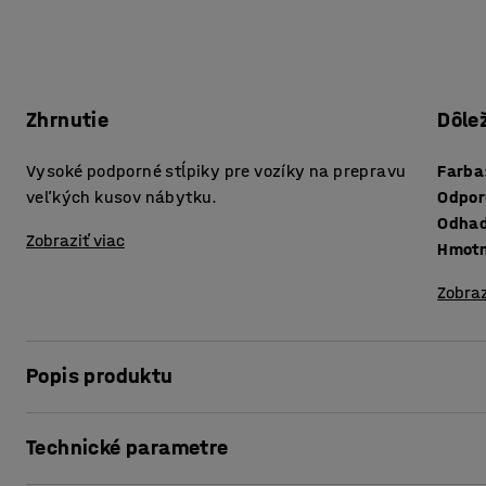
Zhrnutie
Dôle
Vysoké podporné stĺpiky pre vozíky na prepravu
Farba
veľkých kusov nábytku.
Odpor
Odhad
Zobraziť viac
Hmot
Zobraz
Popis produktu
Pridajte na svoj vozík na nábytok vysoké podporné stĺpik
Technické parametre
Stĺpiky majú ochranný povrch z priehľadnej zmršťovacej f
zabezpečujú, aby sa náklad počas prepravy nepoškodil. B