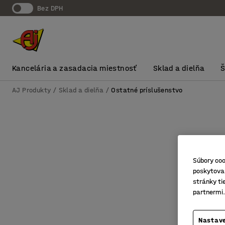
Bez DPH
Kancelária a zasadacia miestnosť
Sklad a dielňa
AJ Produkty
Sklad a dielňa
Ostatné príslušenstvo
Súbory coo
poskytovan
stránky ti
partnermi.
Nastave