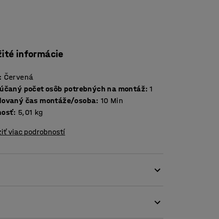
žité informácie
:
Červená
účaný počet osôb potrebných na montáž
:
1
ovaný čas montáže/osoba
:
10
Min
nosť
:
5,01
kg
iť viac podrobností
y a zjednodušte si prepravu veľkých kusov.
ólie a gumené ochranné prvky, ktoré
alenie obsahuje dva podporné a dva