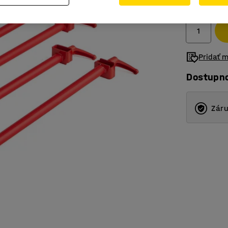
Bez DPH
Pridať 
Dostupn
Záru