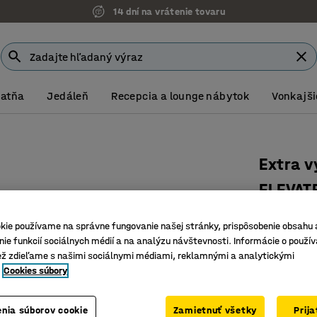
14 dní na vrátenie tovaru
Šatňa
Jedáleň
Recepcia a lounge nábytok
Vonkajši
Extra v
ELEVAT
Číslo výro
kie používame na správne fungovanie našej stránky, prispôsobenie obsahu 
ie funkcií sociálnych médií a na analýzu návštevnosti. Informácie o použív
Na veľké
ež zdieľame s našimi sociálnymi médiami, reklamnými a analytickými
Navrhnut
Cookies súbory
Gumené o
239,- €
nia súborov cookie
Zamietnuť všetky
Prij