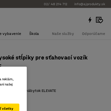
02/ 48 214 712
info@ajprodukty.sk
e vybavenie
Škola
Naše služby
Odporúčame
ysoké stĺpiky pre sťahovací vozík
E
bku
:
23134
a reklám,
aní našej
 predmety
é pre vozík na nábytok ELEVATE
chranné prvky
ať všetky