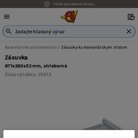
14 dní na vrátenie tovaru
Kancelárske príslušenstvo
Zásuvky ku kancelárskym stolom
Zásuvka
871x260x32 mm, strieborná
Číslo výrobku
:
13973