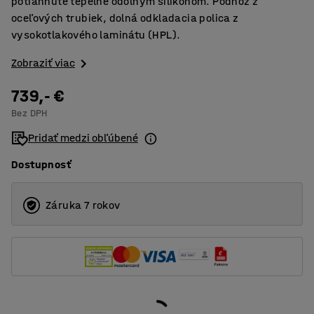
potiahnuté tepelne odolným silikónom. Podnož z
oceľových trubiek, dolná odkladacia polica z
vysokotlakového laminátu (HPL).
Zobraziť viac
739,- €
Bez DPH
Pridať medzi obľúbené
Dostupnosť
Záruka 7 rokov