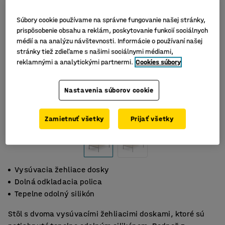
Súbory cookie používame na správne fungovanie našej stránky,
prispôsobenie obsahu a reklám, poskytovanie funkcií sociálnych
médií a na analýzu návštevnosti. Informácie o používaní našej
stránky tiež zdieľame s našimi sociálnymi médiami,
reklamnými a analytickými partnermi.
Cookies súbory
Nastavenia súborov cookie
Zamietnuť všetky
Prijať všetky
Vysúvacia žehliace dosky
Dolná odkladacia polica
Tepelne odolný silikón
Stôl s dvoma vysúvacími žehliacimi doskami, ktoré sú