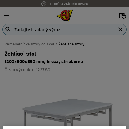
14 dní na vrátenie tovaru
Remeselnícke stoly do škôl
Žehliace stoly
Žehliaci stôl
1200x900x850 mm, breza, strieborná
Číslo výrobku
:
122780