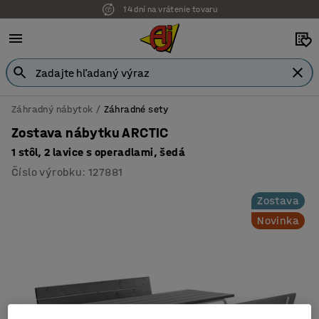
14 dní na vrátenie tovaru
Záhradný nábytok
Záhradné sety
Zostava nábytku ARCTIC
1 stôl, 2 lavice s operadlami, šedá
Číslo výrobku
:
127881
Zostava
Novinka