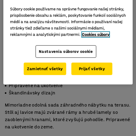
Súbory cookie používame na správne fungovanie našej stránky,
prispôsobenie obsahu a reklám, poskytovanie funkcií sociálnych
médií a na analýzu návštevnosti. Informácie o používaní našej
stránky tiež zdieľame s našimi sociálnymi médiami,
reklamnými a analytickými partnermi.
Cookies súbory
Nastavenia súborov cookie
Zamietnuť všetky
Prijať všetky
Odoláva drsným poveternostným podmienkam
Pripravené na ukotvenie
Škandinávsky dizajn
Mimoriadne odolná sada záhradného nábytku na terasu.
Stôl aj lavice majú zvárané rámy a hrubé lamely so
zaoblenými hranami, ktoré zvyšujú pohodlie. Pripravené
na ukotvenie do zeme.