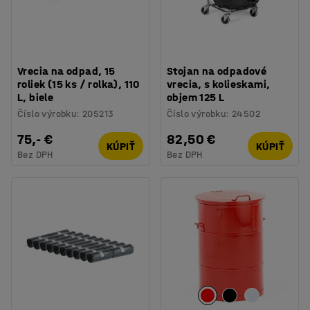
Vrecia na odpad, 15
Stojan na odpadové
roliek (15 ks / rolka), 110
vrecia, s kolieskami,
L, biele
objem 125 L
Číslo výrobku
:
205213
Číslo výrobku
:
24502
75,- €
82,50 €
KÚPIŤ
KÚPIŤ
Bez DPH
Bez DPH