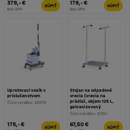
379,- €
179,- €
KÚPIŤ
KÚPIŤ
Bez DPH
Bez DPH
Upratovací vozík s
Stojan na odpadové
príslušenstvom
vrecia (vrecia na
prádlo), objem 125 L,
Číslo výrobku
:
25079
galvanizovaný
Číslo výrobku
:
21251
175,- €
67,50 €
KÚPIŤ
KÚPIŤ