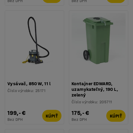
Bez DPH
Bez DPH
Vysávač, 850 W, 11 l
Kontajner EDWARD,
uzamykateľný, 190 L,
Číslo výrobku
:
25171
zelený
Číslo výrobku
:
205711
199,- €
175,- €
KÚPIŤ
KÚPIŤ
Bez DPH
Bez DPH