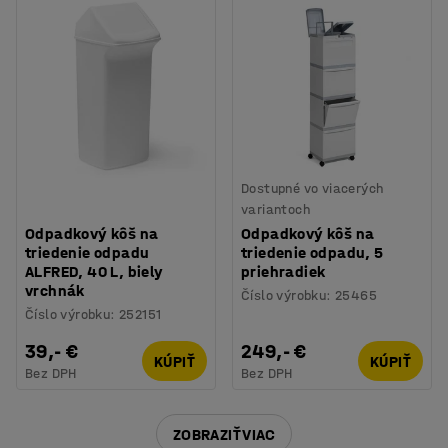
Dostupné vo viacerých
variantoch
Odpadkový kôš na
Odpadkový kôš na
triedenie odpadu
triedenie odpadu, 5
ALFRED, 40 L, biely
priehradiek
vrchnák
Číslo výrobku
:
25465
Číslo výrobku
:
252151
39,- €
249,- €
KÚPIŤ
KÚPIŤ
Bez DPH
Bez DPH
ZOBRAZIŤ VIAC