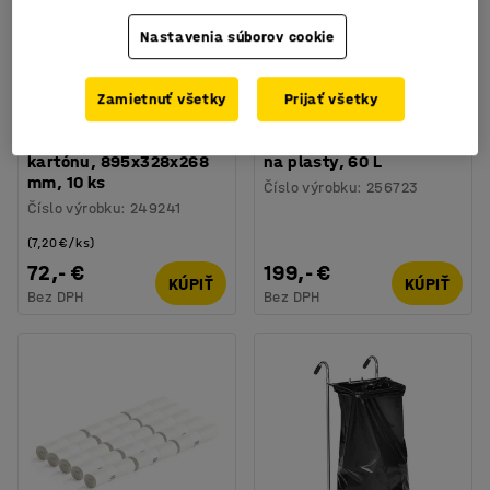
Nastavenia súborov cookie
+
2
Zamietnuť všetky
Prijať všetky
Odpadkové koše z
Odpadkový kôš NORTON,
kartónu, 895x328x268
na plasty, 60 L
mm, 10 ks
Číslo výrobku
:
256723
Číslo výrobku
:
249241
(7,20 €/ks)
72,- €
199,- €
KÚPIŤ
KÚPIŤ
Bez DPH
Bez DPH