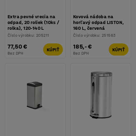
Extra pevné vrecia na
Kovová nádoba na
odpad, 20 roliek (10ks /
horľavý odpad LISTON,
rolka), 120-140 L
160 L, červená
Číslo výrobku
:
205211
Číslo výrobku
:
251563
77,50 €
185,- €
KÚPIŤ
KÚPIŤ
Bez DPH
Bez DPH