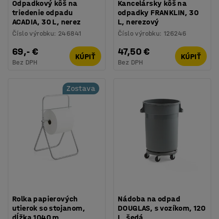
Odpadkový kôš na
Kancelársky kôš na
triedenie odpadu
odpadky FRANKLIN, 30
ACADIA, 30 L, nerez
L, nerezový
Číslo výrobku
:
246841
Číslo výrobku
:
126246
69,- €
47,50 €
KÚPIŤ
KÚPIŤ
Bez DPH
Bez DPH
Zostava
Rolka papierových
Nádoba na odpad
utierok so stojanom,
DOUGLAS, s vozíkom, 120
dĺžka 1040 m
L, šedá