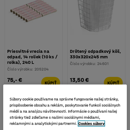
Priesvitné vrecia na
Drôtený odpadkový kôš,
odpad, 14 roliek (10 ks /
330x320x245 mm
rolka), 240 L
Číslo výrobku
:
24601
Číslo výrobku
:
205204
75,- €
13,50 €
KÚPIŤ
KÚPIŤ
Bez DPH
Bez DPH
Súbory cookie používame na správne fungovanie našej stránky,
prispôsobenie obsahu a reklám, poskytovanie funkcií sociálnych
médií a na analýzu návštevnosti. Informácie o používaní našej
stránky tiež zdieľame s našimi sociálnymi médiami,
reklamnými a analytickými partnermi.
Cookies súbory