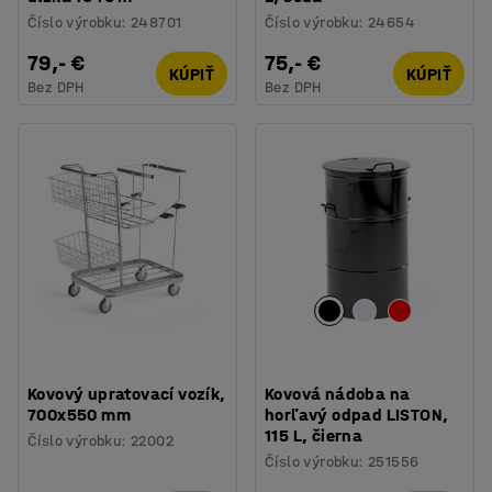
Číslo výrobku
:
248701
Číslo výrobku
:
24654
79,- €
75,- €
KÚPIŤ
KÚPIŤ
Bez DPH
Bez DPH
Kovový upratovací vozík,
Kovová nádoba na
700x550 mm
horľavý odpad LISTON,
115 L, čierna
Číslo výrobku
:
22002
Číslo výrobku
:
251556