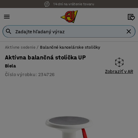
14 dní na vrátenie tovaru
Aktívne sedenie
Balančné kancelárske stoličky
Aktívna balančná stolička UP
Biela
Zobraziť v AR
Číslo výrobku
:
234726