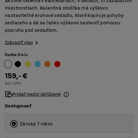
aktívne sedenie v kanceláriách, v školách, či zasadacích
miestnostiach. Balančná stolička má výškovo
nastaviteľné kruhové sedadlo, ktoré kopíruje pohyby
sediaceho a dá sa ľahko výškovo nastaviť pomocou
popruhu pod sedadlom.
Zobraziť viac
Farba
:
Biela
159,- €
Bez DPH
Pridať medzi obľúbené
Dostupnosť
Záruka 7 rokov