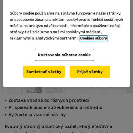
Súbory cookie používame na správne fungovanie našej stránky,
prispôsobenie obsahu a reklám, poskytovanie funkcií sociálnych
médií a na analýzu návštevnosti. Informácie o používaní našej
stránky tiež zdieľame s našimi sociálnymi médiami,
reklamnými a analytickými partnermi.
Cookies súbory
Nastavenia súborov cookie
Zamietnuť všetky
Prijať všetky
Zostava vhodná do rôznych prostredí
Prispieva k lepšiemu zvukovému prostrediu
Vytvorte si vlastné návrhy
Kvalitný stropný akustický panel, ktorý efektívne