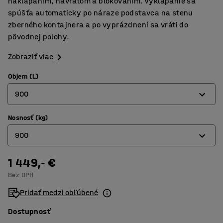
naklápaním, návratom a blokovaním. Vyklápanie sa
spúšťa automaticky po náraze podstavca na stenu
zberného kontajnera a po vyprázdnení sa vráti do
pôvodnej polohy.
Zobraziť viac
Objem (L)
900
Nosnosť (kg)
150
900
300
600
1 449,- €
150
Bez DPH
900
300
Pridať medzi obľúbené
1100
600
Dostupnosť
1600
900