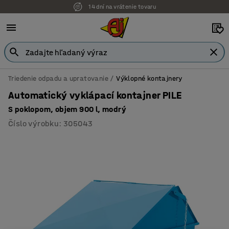
14 dní na vrátenie tovaru
Triedenie odpadu a upratovanie
Výklopné kontajnery
Automatický vyklápací kontajner PILE
S poklopom, objem 900 l, modrý
Číslo výrobku
:
305043