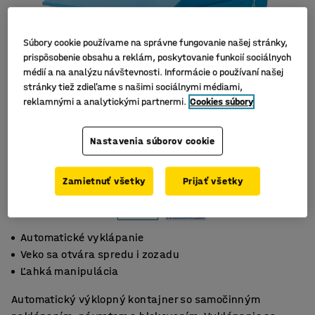
Súbory cookie používame na správne fungovanie našej stránky,
prispôsobenie obsahu a reklám, poskytovanie funkcií sociálnych
médií a na analýzu návštevnosti. Informácie o používaní našej
stránky tiež zdieľame s našimi sociálnymi médiami,
reklamnými a analytickými partnermi.
Cookies súbory
Nastavenia súborov cookie
Zamietnuť všetky
Prijať všetky
Automatické vyklápanie
Veko sa otvára spredu i zozadu
Ľahká manipulácia
Automatický výklopný kontajner so samočinným