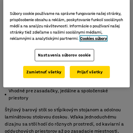
Súbory cookie používame na správne fungovanie našej stránky,
prispôsobenie obsahu a reklám, poskytovanie funkcií sociálnych
médií a na analýzu návštevnosti. Informácie o používaní našej
stránky tiež zdieľame s našimi sociálnymi médiami,
reklamnými a analytickými partnermi.
Cookies súbory
Nastavenia súborov cookie
Zamietnuť všetky
Prijať všetky
Štýlový a nenáročný na údržbu
Všestranná a odolná rada stolov
Vhodné pre zasadačky, jedálne a spoločenské
priestory
Štýlový barový stôl so stĺpikovým stojanom a odolnou
laminátovou stolovou doskou. Vďaka jednoduchému
dizajnu sa stôl hodí do rôznych prostredí, od kaviarní a
oddychových priestorov až po zasadacie miestnosti,