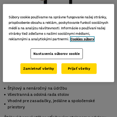
Súbory cookie používame na správne fungovanie našej stránky,
prispôsobenie obsahu a reklám, poskytovanie funkcií sociálnych
médií a na analýzu návštevnosti. Informácie o používaní našej
stránky tiež zdieľame s našimi sociálnymi médiami,
reklamnými a analytickými partnermi.
Cookies súbory
Nastavenia súborov cookie
Zamietnuť všetky
Prijať všetky
Štýlový a nenáročný na údržbu
Všestranná a odolná rada stolov
Vhodné pre zasadačky, jedálne a spoločenské
priestory