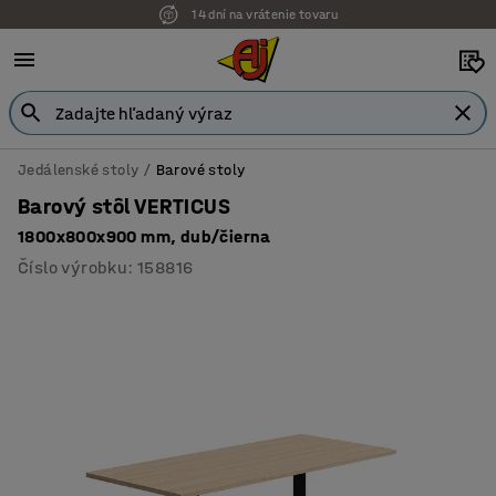
14 dní na vrátenie tovaru
Možnosť platby na faktúru
Jedálenské stoly
Barové stoly
Barový stôl VERTICUS
1800x800x900 mm, dub/čierna
Číslo výrobku
:
158816