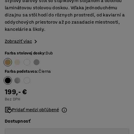
Štýlový barový stôl so stĺpikovým stojanom a odolnou
laminátovou stolovou doskou. Vďaka jednoduchému
dizajnu sa stôl hodí do rôznych prostredí, od kaviarní a
oddychových priestorov až po zasadacie miestnosti,
kancelárie a školy.
Zobraziť viac
Farba stolovej dosky
:
Dub
Farba podstavca
:
Čierna
199,- €
Bez DPH
Pridať medzi obľúbené
Dostupnosť