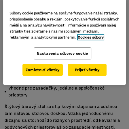
Súbory cookie používame na správne fungovanie našej stránky,
prispôsobenie obsahu a reklám, poskytovanie funkcií sociálnych
médií a na analýzu návštevnosti. Informácie o používaní našej
stránky tiež zdieľame s našimi sociálnymi médiami,
reklamnými a analytickými partnermi.
Cookies súbory
Nastavenia súborov cookie
Zamietnuť všetky
Prijať všetky
Štýlový a nenáročný na údržbu
Všestranná a odolná rada stolov
Vhodné pre zasadačky, jedálne a spoločenské
priestory
Štýlový barový stôl so stĺpikovým stojanom a odolnou
laminátovou stolovou doskou. Vďaka jednoduchému
dizajnu sa stôl hodí do rôznych prostredí, od kaviarní a
oddychových priestorov až po zasadacie miestnosti,