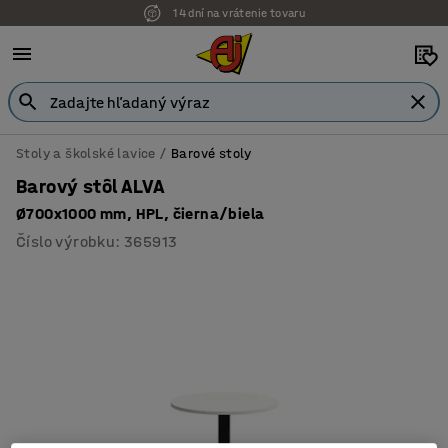
14 dní na vrátenie tovaru
Stoly a školské lavice
Barové stoly
Barový stôl ALVA
Ø700x1000 mm, HPL, čierna/biela
Číslo výrobku
:
365913