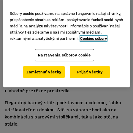
Súbory cookie používame na správne fungovanie našej stránky,
prispôsobenie obsahu a reklám, poskytovanie funkcií sociálnych
médií a na analýzu návštevnosti. Informácie o používaní našej
stránky tiež zdieľame s našimi sociálnymi médiami,
reklamnými a analytickými partnermi.
Cookies súbory
Nastavenia súborov cookie
Zamietnuť všetky
Prijať všetky
Štýlový a nenáročný na údržbu
Odolný povrch z vysokotlakového laminátu
Vhodné pre rôzne prostredia
Elegantný barový stôl s podstavcom a odolnou, ľahko
udržiavateľnou doskou. Stôl sa výborne hodí ako na
kombináciu s barovými stoličkami, tak aj ako stôl na
státie.