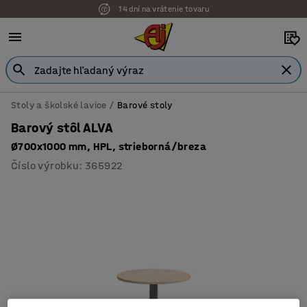
14 dní na vrátenie tovaru
Stoly a školské lavice
Barové stoly
Barový stôl ALVA
Ø700x1000 mm, HPL, strieborná/breza
Číslo výrobku
:
365922