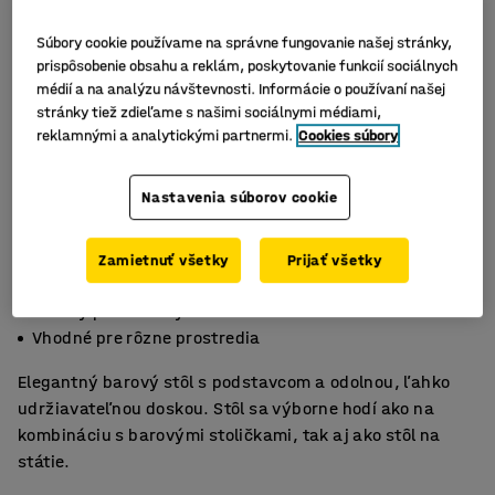
Súbory cookie používame na správne fungovanie našej stránky,
prispôsobenie obsahu a reklám, poskytovanie funkcií sociálnych
médií a na analýzu návštevnosti. Informácie o používaní našej
stránky tiež zdieľame s našimi sociálnymi médiami,
reklamnými a analytickými partnermi.
Cookies súbory
Nastavenia súborov cookie
Zamietnuť všetky
Prijať všetky
Štýlový a nenáročný na údržbu
Odolný povrch z vysokotlakového laminátu
Vhodné pre rôzne prostredia
Elegantný barový stôl s podstavcom a odolnou, ľahko
udržiavateľnou doskou. Stôl sa výborne hodí ako na
kombináciu s barovými stoličkami, tak aj ako stôl na
státie.