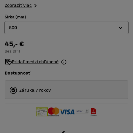
Zobraziť viac
Šírka (mm)
800
45,- €
300
Bez DPH
600
Pridať medzi obľúbené
800
Dostupnosť
900
1200
Záruka 7 rokov