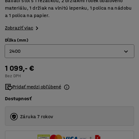
Baliaci stôl s 1 rezačkou, 2 držiakmi roliek obalového
materiálu, 1 držiak na vlnitú lepenku, 1 polica na nádobu
a 1 polica na papier.
Zobraziť viac
Dĺžka (mm)
2400
1 099,- €
1600
Bez DPH
2000
Pridať medzi obľúbené
2400
Dostupnosť
Záruka 7 rokov