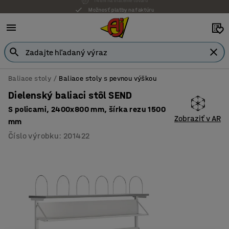
Možnosť platby na faktúru
Baliace stoly
Baliace stoly s pevnou výškou
Dielenský baliaci stôl SEND
S policami, 2400x800 mm, šírka rezu 1500
Zobraziť v AR
mm
Číslo výrobku
:
201422