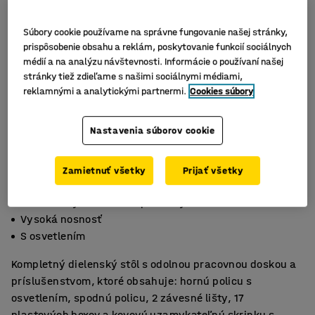
Súbory cookie používame na správne fungovanie našej stránky,
prispôsobenie obsahu a reklám, poskytovanie funkcií sociálnych
médií a na analýzu návštevnosti. Informácie o používaní našej
stránky tiež zdieľame s našimi sociálnymi médiami,
reklamnými a analytickými partnermi.
Cookies súbory
Nastavenia súborov cookie
Zamietnuť všetky
Prijať všetky
So závesnými lištami a plastovými boxmi
Vysoká nosnosť
S osvetlením
Kompletný dielenský stôl s odolnou pracovnou doskou a
príslušenstvom, ktoré obsahuje: hornú policu s
osvetlením, spodnú policu, 2 závesné lišty, 17
plastových boxov a kovovú uzamykateľnú skrinku s