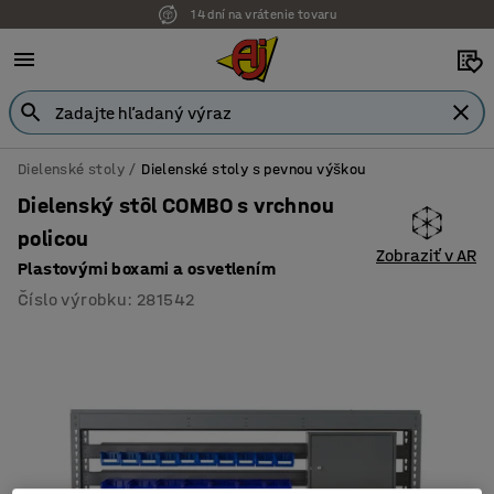
14 dní na vrátenie tovaru
Dielenské stoly
Dielenské stoly s pevnou výškou
Dielenský stôl COMBO s vrchnou
policou
Zobraziť v AR
Plastovými boxami a osvetlením
Číslo výrobku
:
281542