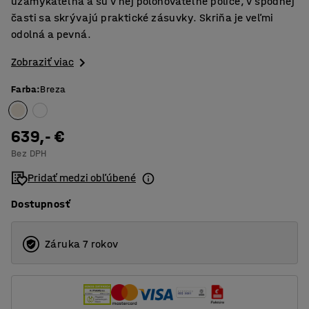
uzamykateľná a sú v nej polohovateľné police, v spodnej
časti sa skrývajú praktické zásuvky. Skriňa je veľmi
odolná a pevná.
Zobraziť viac
Farba
:
Breza
639,- €
Bez DPH
Pridať medzi obľúbené
Dostupnosť
Záruka 7 rokov