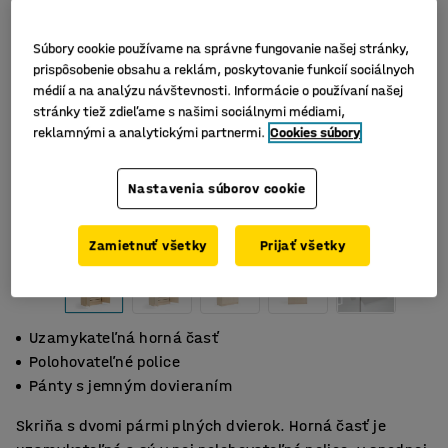
Súbory cookie používame na správne fungovanie našej stránky,
prispôsobenie obsahu a reklám, poskytovanie funkcií sociálnych
médií a na analýzu návštevnosti. Informácie o používaní našej
stránky tiež zdieľame s našimi sociálnymi médiami,
reklamnými a analytickými partnermi.
Cookies súbory
Nastavenia súborov cookie
Zamietnuť všetky
Prijať všetky
Uzamykateľná horná časť
Polohovateľné police
Pánty s jemným dovieraním
Skriňa s dvomi pármi plných dvierok. Horná časť je