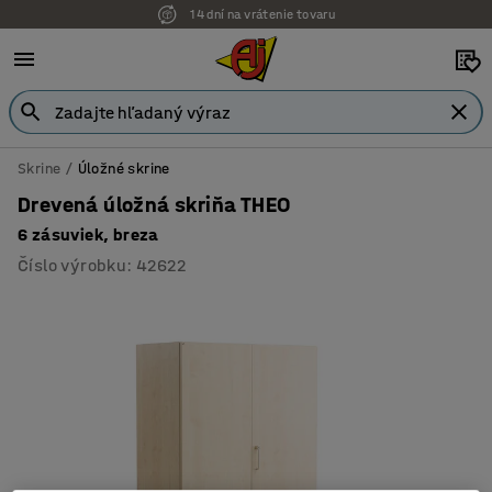
14 dní na vrátenie tovaru
Možnosť platby na faktúru
Skrine
Úložné skrine
Drevená úložná skriňa THEO
6 zásuviek, breza
Číslo výrobku
:
42622